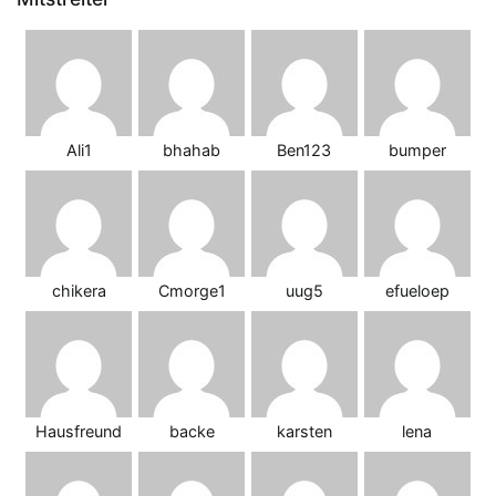
Ali1
bhahab
Ben123
bumper
chikera
Cmorge1
uug5
efueloep
Hausfreund
backe
karsten
lena