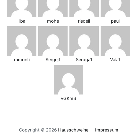
liba
mohe
riedeli
paul
ramonti
Sergej1
Seroga1
Vala1
vGKm6
Copyright © 2026
Hausschweine
--
Impressum