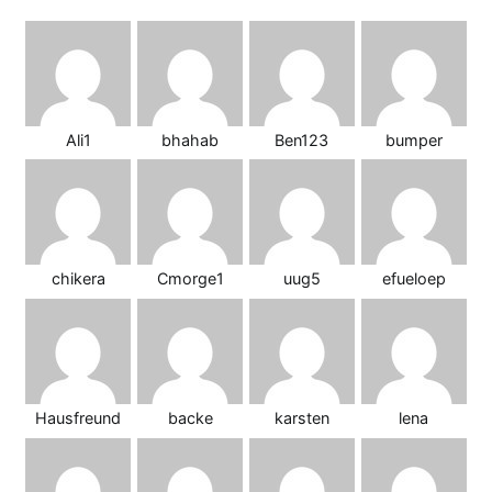
Ali1
bhahab
Ben123
bumper
chikera
Cmorge1
uug5
efueloep
Hausfreund
backe
karsten
lena