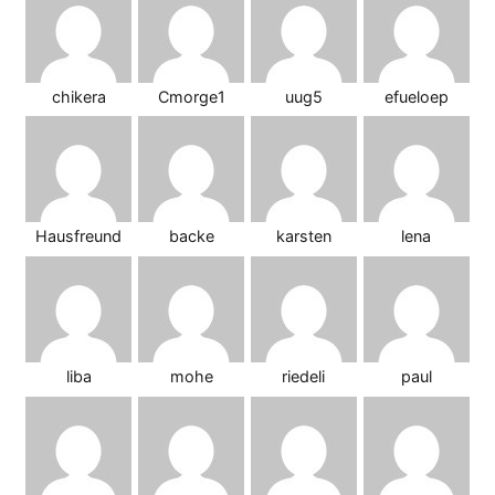
chikera
Cmorge1
uug5
efueloep
Hausfreund
backe
karsten
lena
liba
mohe
riedeli
paul